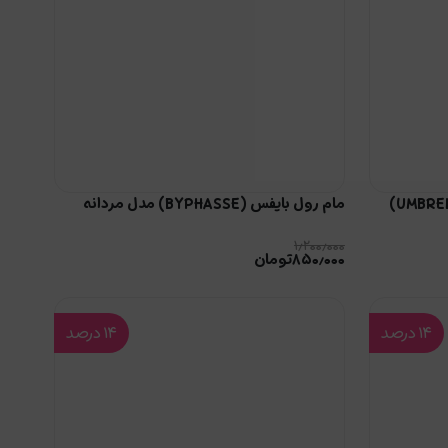
استیک ضد تعریق زنانه آمبرلا (UMBRELLA)
مام رول بایفس (BYPHASSE) مدل مردانه
۱٫۲۰۰٫۰۰۰
۸۵۰٫۰۰۰
تومان
۱۴
درصد
۱۴
درصد