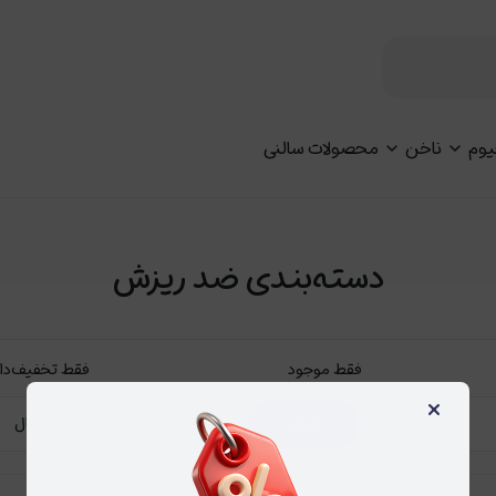
یوم
ناخن
محصولات سالنی
دسته‌بندی ضد ریزش
فقط موجود
فقط تخفیف‌دا
×
فعال
غیرفعال
فعال