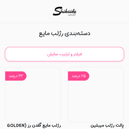
رژلب مایع
دسته‌بندی رژلب مایع
فیلتر و ترتیب نمایش
۲۵
درصد
۲۳
درصد
پالت رژلب میبلین
رژلب مایع گلدن رز (GOLDEN