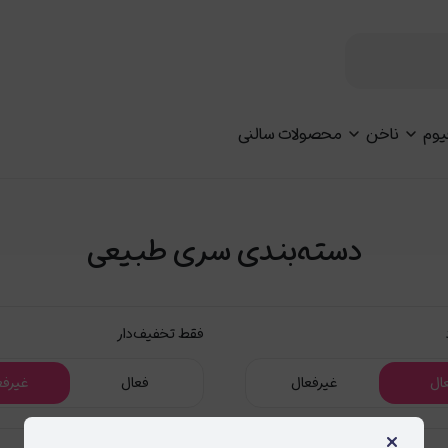
یوم
ناخن
محصولات سالنی
دسته‌بندی سری طبیعی
فقط تخفیف‌دار
ال
غیرفعال
فعال
غیرفع
×