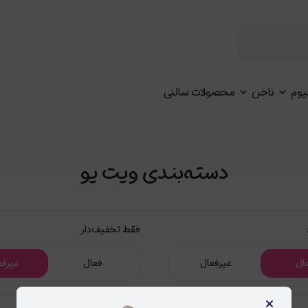
یوم
ناخن
محصولات سالنی
دسته‌بندی ویت یو
فقط تخفیف‌دار
ال
غیرفعال
فعال
غیرفع
×