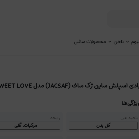
یوم
ناخن
محصولات سالنی
ادی اسپلش ساین ژک ساف (JACSAF) مدل SWEET LOVE
یژگی‌ها
ناحیه بدن
رایحه
کل بدن
مرکبات، گلی