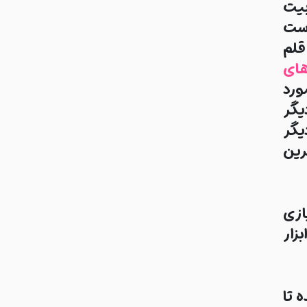
بیت
دست
قلم
ای
ورد
یگر
یگر
رین
ازی
زار
 تا