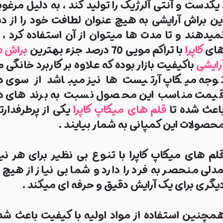
 یکدست و آنتی آلرژیک را تولید کند ، به دلیل مرغو
ین براش آرایشی به هیچ عنوان لطافت خود را از 
میدهند و تا مدت ها میتوان از آن استفاده کرد ، 
ای
کاپرا
با تراکم مویی 70 درصد جزء بهترین
براش ه
رایشی
باکیفیت بازار بوده که علاوه بر کاربرد خانگی م
وجه میکاپ آرتیست ها نیز میباشد از سوی د
یمت مناسب این محصول نسبت به برند های د
اعث شده تا
قلم های میکاپ کاپرا
یکی از پرطرفدارت
حصولات این کمپانی به شمار بیایند .
لم های میکاپ کاپرا با تنوع بی نظیر برای هر نی
دلی منحصر به فرد را دارد و شما بی نیاز از هیچ اب
یگری برای یک آرایش دقیق و حرفه ای میکند .
مچنین استفاده از مواد اولیه با کیفیت باعث شده