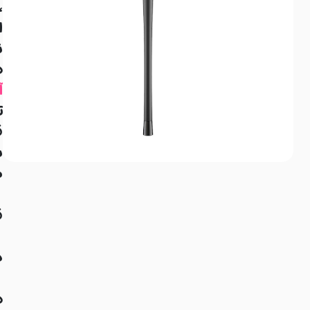
،
ا
ن
ه
آ
ت
ق
ب
م
ق
م
د
ه