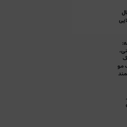
ال
ایی
:
نی،
ک
 مو
مند