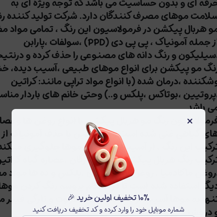
رفه ای و بدون حساسیت می باشد که توجه ویژه ای به
لامت موهای مصرف کنندگان دارد. شرکت تولید کننده ر
و هربال پیکشن در فرمولاسیون این رنگ ، تمامی مواد م
از جمله آمونیاک ، پی پی دی (PPD) ،سولفات ،پارابن
سیلیکون و رنگ دانه های مصنوعی را حذف کرده و درنتیج
نگ مو پیکشن برای انواع موهای طبیعی ،آسیب دیده، 
شکننده ،درمان شده (با انواع مواد تراپی مانند: کراتین
پروتیین ،بوتاکس ،پلکس و..) وحتی خانم های باردار منا
ی باشد.
×
رمولاسیون رنگ مو هربال پیکشن با انواع روغن ها وعصار
ای گیاهی غنی شده است و همچنین با حذف آمونیاک از
رکیب این رنگ ، از آسیب رسیدن به موها جلوگیری میکند.
رکیب رنگ هربال پیکشن از روغن آرگان ،عصاره گیاه کراتی
روغن ماکادمیا ، روغن انگور هندی ،پلکس و ده ها مواد م
یگر استفاده شده است تا در هنگام پروسه رنگ کردن موها،
۱۰٪ تخفیف اولین خرید 🎉
نها به موها آسیب نرسد بلکه باعث طراوت و تازگی فیبر م
شماره موبایل خود را وارد کرده و کد تخفیف دریافت کنید
 درخشندگی و لطافت موها می شود.