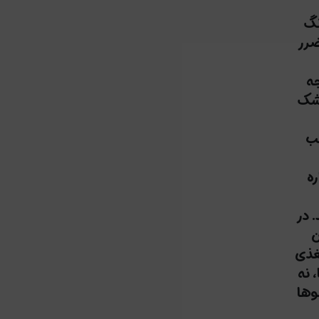
نگ
ضرر
ه
خشک
سب
ه
 در
ن
غذی
 نه
وها