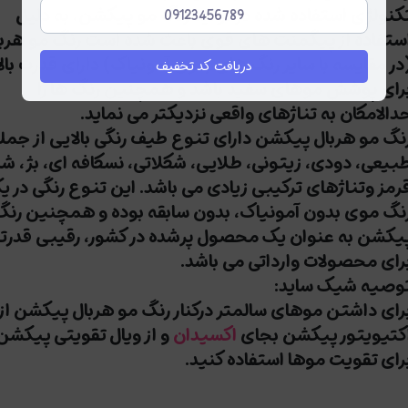
کنولژی استفاده شده در تولید رنگ مو پیکشن، به دلیل
ستفاده از پیگمنت های قوی باعث شده است رنگ مو هرب
در مقایسه با سایر رنگ های بدون آمونیاک) دارای قدرت بال
دریافت کد تخفیف
رای پوشش موهای سفید باشد و همچنین رنگ ها را
دالامکان به تناژهای واقعی نزدیکتر می نماید.
نگ مو هربال پیکشن دارای تنوع طیف رنگی بالایی از جمله
بیعی، دودی، زیتونی، طلایی، شکلاتی، نسکافه ای، بژ، ش
رمز وتناژهای ترکیبی زیادی می باشد. این تنوع رنگی در ی
نگ موی بدون آمونیاک، بدون سابقه بوده و همچنین رنگ
یکشن به عنوان یک محصول پرشده در کشور، رقیبی قدرت
رای محصولات وارداتی می باشد.
وصیه شیک ساید:
رای داشتن موهای سالمتر درکنار رنگ مو هربال پیکشن از
کتیویتور پیکشن بجای
اکسیدان
و از ویال تقویتی پیکشن
رای تقویت موها استفاده کنید.