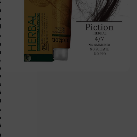
ح
س
م
،
ر
و
،
م
ف
ه
ت
ت
،
د
ت
و