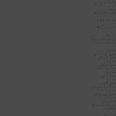
ماسک و آبرسان
اسپری براشینگ
سرم مو
حالت دهنده ها
رنگ مو و ابرو
شامپو رنگساژ
رنگ ژله ای بدگرل
شامپو رنگ تونیکا
رنگ مو پیکشن
سری طبیعی
سری خاکستری
سری شکلاتی
سری زیتونی
سری طلایی
سری نسکافه ای
سری بژ
سری شنی
سری بنفش
سری قرمز
سری بیسکوییتی
سری هایلایت
سری مرواریدی
سری ترکیبی
اکسیدان
بی رنگ کننده ها
درمان مو
لوازم برقی