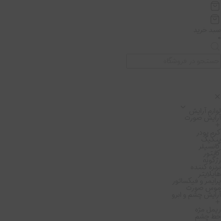
سبد خرید
۰
لوازم آرایش
آرایش صورت
کرم پودر
پنکیک
کانسیلر
کانتور
رژگونه
برنزه کننده
هایلایتر
پرایمر و فیکساتور
موس صورت
آرایش چشم و ابرو
ریمل مژه
خط چشم