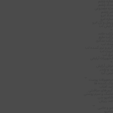
سایه چشم
مداد چشم
مژه مصنوعی
لنز چشم
مداد ابرو
سایه ابرو
ریمل و ژل ابرو
آرایش لب
رژلب جامد
رژلب مایع
رژلب مدادی
مداد لب
کرم و نرم کننده لب
تینت لب
برق لب
تجهیزات آرایشی
براش آرایش
پد و بلندر
برس گرد
محصولات پوست
پاک کننده ها
ضد آفتاب
کرم های مراقبتی
ماسک و سرم پوستی
شامپو بدن
ضد ریزش
مو و جانبی
شامپو