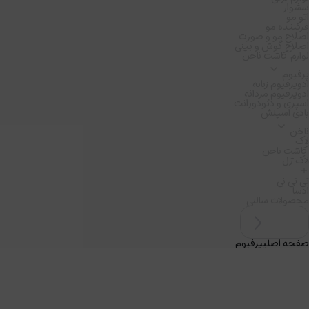
سشوار
اتو مو
فرکننده مو
اصلاح مو و صورت
اصلاح گوش و بینی
لوازم کاشت ناخن
پرفیوم
ادوپرفیوم زنانه
ادوپرفیوم مردانه
اسپری و دئودورانت
بادی اسپلش
ناخن
لاک
کاشت ناخن
لاک ژل
تی تی نی
ادسا
محصولات سالنی
صفحه اصلی
پرفیوم