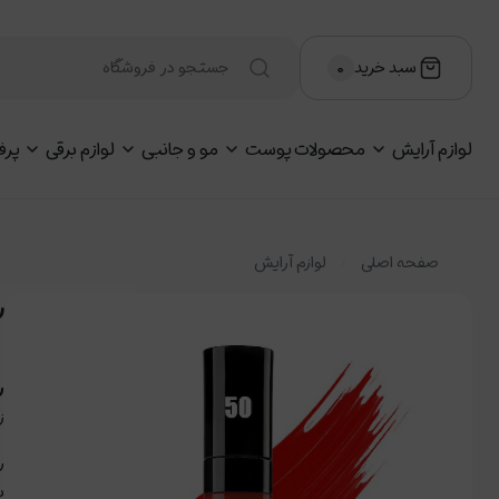
سبد خرید
۰
لوازم آرایش
محصولات پوست
مو و جانبی
لوازم برقی
پرف
صفحه اصلی
لوازم آرایش
رژ
ر
ز
ر
ب