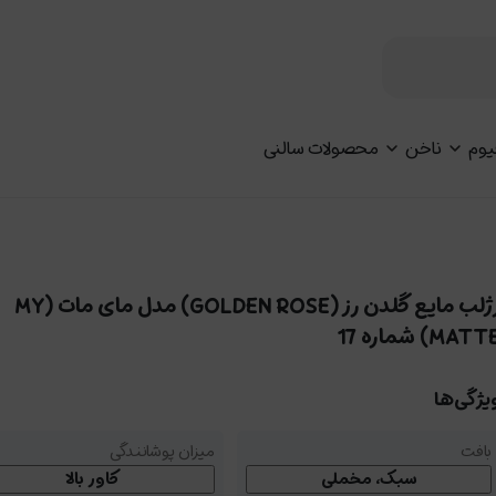
یوم
ناخن
محصولات سالنی
رژلب مایع گلدن رز (GOLDEN ROSE) مدل مای مات (MY
MATT) شماره 17
یژگی‌ها
بافت
میزان پوشانندگی
سبک، مخملی
کاور بالا