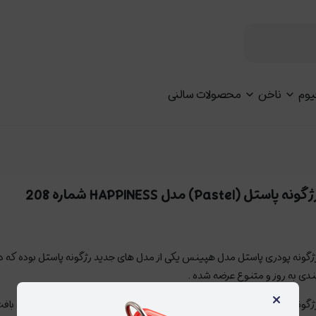
یوم
ناخن
محصولات سالنی
گونه پاستل (Pastel) مدل HAPPINESS شماره 208
ژگونه پودری پاستل مدل هپینس یکی از مدل های جدید رژگونه پاستل بوده که د
ندی به روز و متنوع عرضه شده .
×
ژگونه شوبای پاستل با پیگمنت بالا به راحتی روی صورت پخش شده و به دلیل باف