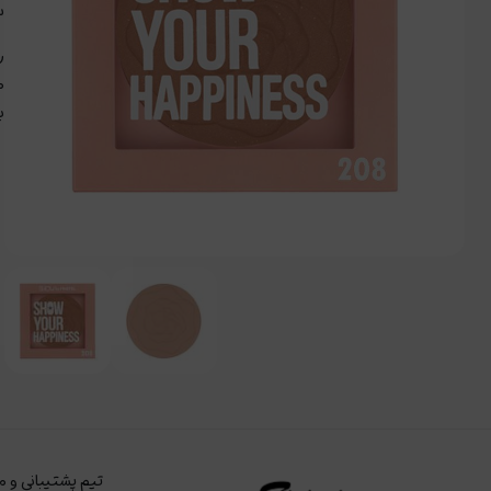
س
م
ب
تیم پشتیبانی و م