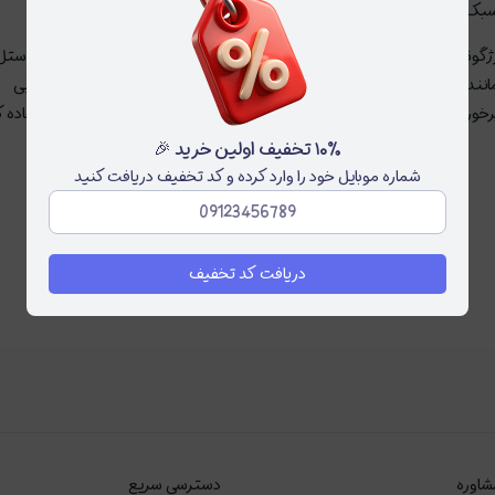
بک علاوه بر فید خوب از ماندگاری قابل قبولی برخوردار میباشد .
رژگونه Happiness پاستل در 8 طیف رنگی جذاب روانه بازار شده رژگونه های پاست
انند تمامی محصولات جدید پاستل فاقد گلوتن و پارابان بوده و از سلامت بالایی
رخوردار میباشد پس با خیالی راحت برای استفاده طولانی از رژگونه پاستل استفاده ک
۱۰٪ تخفیف اولین خرید 🎉
شماره موبایل خود را وارد کرده و کد تخفیف دریافت کنید
دریافت کد تخفیف
شاوره
دسترسی سریع