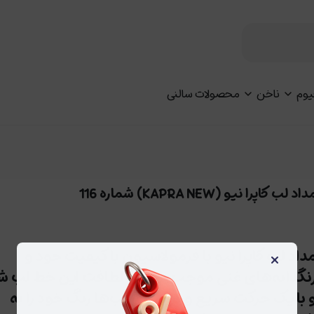
یوم
ناخن
محصولات سالنی
اد لب کاپرا نیو (KAPRA NEW) شماره 116
داد لب کاپرا نیو با فرمولاسیون با کیفیت خود و
×
نگدانه‌های غنی موجب نرمی و لطافت این خط لب ش
 با یک حرکت سریع و نرم روی لب‌ها رنگ خود را به