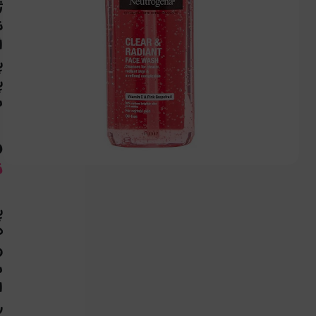
ژ
ا
پ
پ
شاهد
و
ن
پ
ه
ش
ا
ر