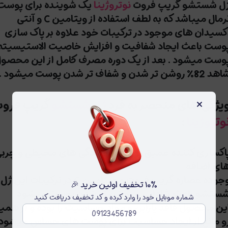
ل شستشو گریپ فروت
نوتروژینا
یک شوینده برای پوست
نرمال میباشد که به لطف استفاده از ویتامین C و آنتی
کسیدان های موجود در ترکیبات خود علاوه بر پاک سازی
وست باعث ایجاد شفافیت و افزایش خاصیت الاستیسیته
وست میشود . بعد از یک دوره مصرف کامل از این محصو
 82% روشن تر شدن و شفاف تر شدن پوست میشود .
×
یژگی های منحصر به فرد
ژل شستشو
گریپ فرو
وتروژینا
:
اکسازی کننده عمیق پوست از آلودگی های محیطی و چرب
ای اضافه
وجوده عصاره گریپ فروت و ویتامین C در ترکیبات این ژل
۱۰٪ تخفیف اولین خرید 🎉
ستشو باعث شادابی و روشن تر شدن پوست میشود
شماره موبایل خود را وارد کرده و کد تخفیف دریافت کنید
ین محصول فاقد پارابن و مواد حساسیت زا بوده و از همی
و مانع از ایجاد حساسیت برای پوست های حساس میشود 