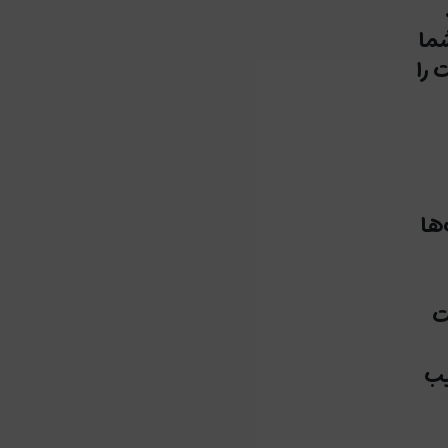
ما
 را
ها
ت
یب