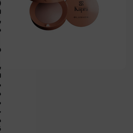
w Blush)
ا
ر
ب
و
ر
ا
م
ب
م
ح
ب
ق