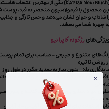
(KAPRA Ne
یکی از بهترین انتخاب‌هاست.
ین محصول با فرمولاسیون منحصر به فرد، پوست ش
ا شاداب و جوان نشان می‌دهد و حس تازگی و جذابیت
ه چهره شما می‌بخشد.
یژگی‌های
رژگونه کاپرا نیو
نگ‌های متنوع و طبیعی
– مناسب برای تمام پوست‌
ز روشن تا تیره
اندگاری بالا
– بدون نیاز به تمدید مکرر در طول روز
افت سبک و غیرچرب
– جذب سریع و عدم ایجاد حال
×
اسکی
اوی مواد مغذی پوست
– مرطوب‌کننده و بدون آس
ه پوست
ابل استفاده برای انواع تیپ‌های آرایشی
– از آرایش