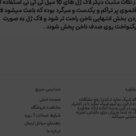
از نکات مثبت دیگر لاک ژل های 10 میل تی تی نی استفاده 
لموی پر تراکم و یکدست و سرگرد بوده که باعث میشود ل
دن بخش انتهایی ناخن راحت تر شود و لاک ژل به صورت
کنواخت روی صدف ناخن پخش شوند .
شاوره
دسترسی سریع
ه شیک ساید از ابتدا رفع مشکلات
صفحه اصلی
ه از این رو تیم شیک ساید با در اختیار
مشاهده فروشگاه
ر این زمینه آماده ارائه مشاوره
 به شما عزیزان برای داشتن تجربه
شرایط ضمانت 7 روزه
رنتی میباشد .
راهنمای مراحل ارسال
درباره ما