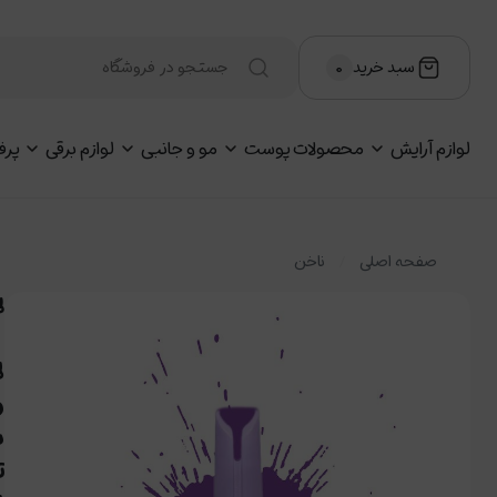
سبد خرید
۰
لوازم آرایش
محصولات پوست
مو و جانبی
لوازم برقی
پرف
صفحه اصلی
ناخن
لاک
ل
و
ب
ت